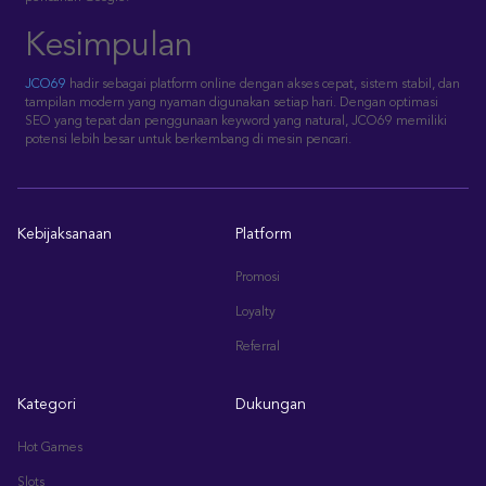
Kesimpulan
JCO69
hadir sebagai platform online dengan akses cepat, sistem stabil, dan
tampilan modern yang nyaman digunakan setiap hari. Dengan optimasi
SEO yang tepat dan penggunaan keyword yang natural, JCO69 memiliki
potensi lebih besar untuk berkembang di mesin pencari.
Kebijaksanaan
Platform
Promosi
Loyalty
Referral
Kategori
Dukungan
Hot Games
Slots