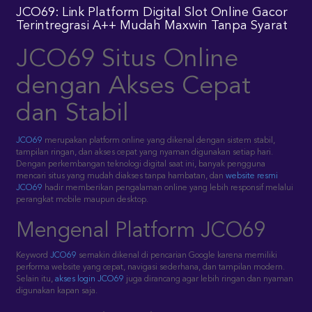
JCO69: Link Platform Digital Slot Online Gacor
Terintregrasi A++ Mudah Maxwin Tanpa Syarat
JCO69 Situs Online
dengan Akses Cepat
dan Stabil
JCO69
merupakan platform online yang dikenal dengan sistem stabil,
tampilan ringan, dan akses cepat yang nyaman digunakan setiap hari.
Dengan perkembangan teknologi digital saat ini, banyak pengguna
mencari situs yang mudah diakses tanpa hambatan, dan
website resmi
JCO69
hadir memberikan pengalaman online yang lebih responsif melalui
perangkat mobile maupun desktop.
Mengenal Platform JCO69
Keyword
JCO69
semakin dikenal di pencarian Google karena memiliki
performa website yang cepat, navigasi sederhana, dan tampilan modern.
Selain itu,
akses login JCO69
juga dirancang agar lebih ringan dan nyaman
digunakan kapan saja.