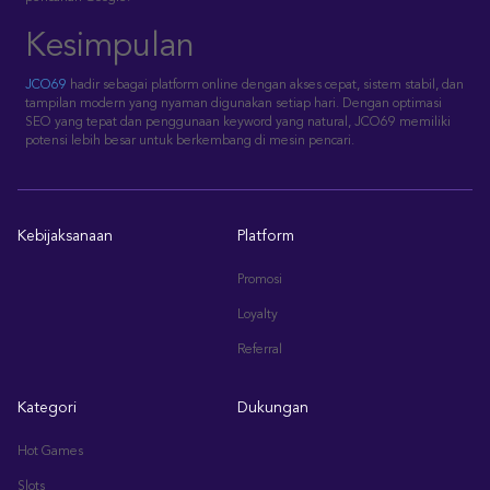
Kesimpulan
JCO69
hadir sebagai platform online dengan akses cepat, sistem stabil, dan
tampilan modern yang nyaman digunakan setiap hari. Dengan optimasi
SEO yang tepat dan penggunaan keyword yang natural, JCO69 memiliki
potensi lebih besar untuk berkembang di mesin pencari.
Kebijaksanaan
Platform
Promosi
Loyalty
Referral
Kategori
Dukungan
Hot Games
Slots