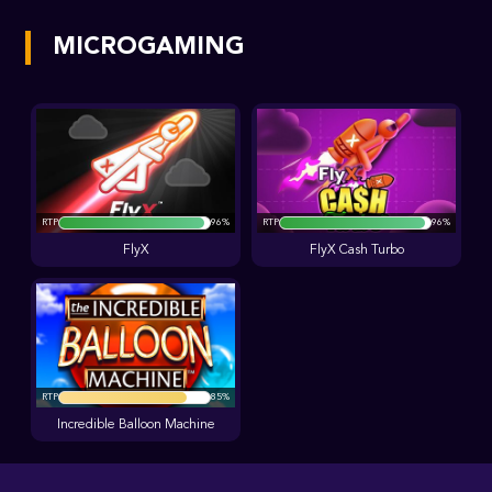
MICROGAMING
RTP
96%
RTP
96%
FlyX
FlyX Cash Turbo
RTP
85%
Incredible Balloon Machine